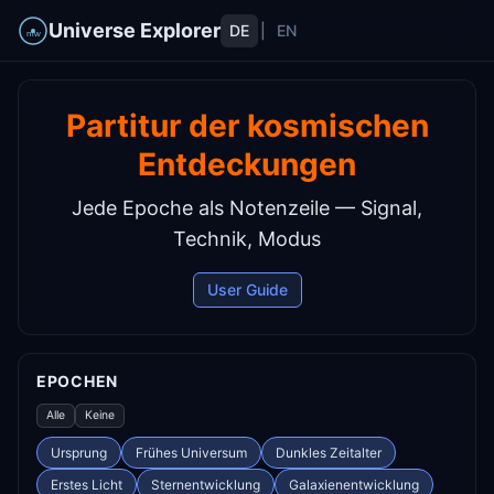
Universe Explorer
DE
|
EN
Partitur der kosmischen
Entdeckungen
Jede Epoche als Notenzeile — Signal,
Technik, Modus
User Guide
EPOCHEN
Alle
Keine
Ursprung
Frühes Universum
Dunkles Zeitalter
Erstes Licht
Sternentwicklung
Galaxienentwicklung