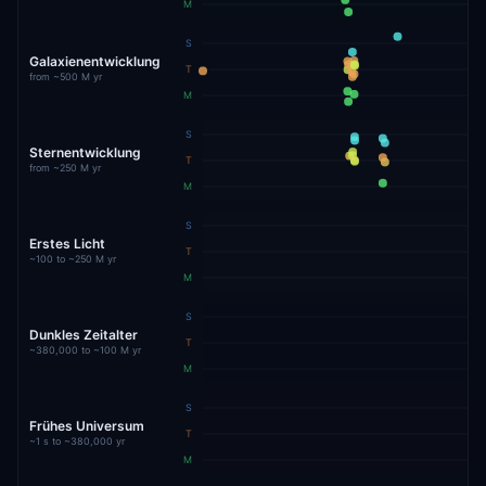
M
S
Galaxienentwicklung
T
from ~500 M yr
M
S
Sternentwicklung
T
from ~250 M yr
M
S
Erstes Licht
T
~100 to ~250 M yr
M
S
Dunkles Zeitalter
T
~380,000 to ~100 M yr
M
S
Frühes Universum
T
~1 s to ~380,000 yr
M