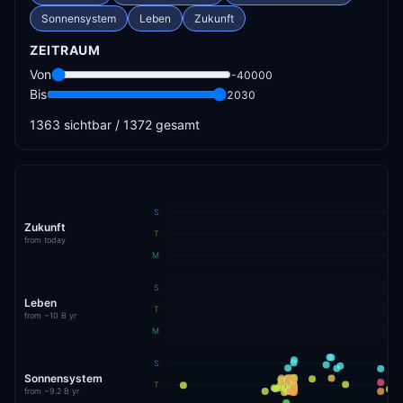
Sonnensystem
Leben
Zukunft
ZEITRAUM
Von
-40000
Bis
2030
1363
sichtbar /
1372
gesamt
S
Zukunft
T
from today
M
S
Leben
T
from ~10 B yr
M
S
Sonnensystem
T
from ~9.2 B yr