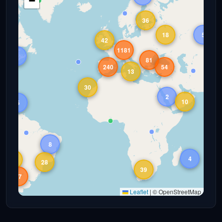
−
36
18
5
42
1181
8
81
240
54
13
30
2
10
5
8
4
17
28
39
67
Leaflet
|
© OpenStreetMap